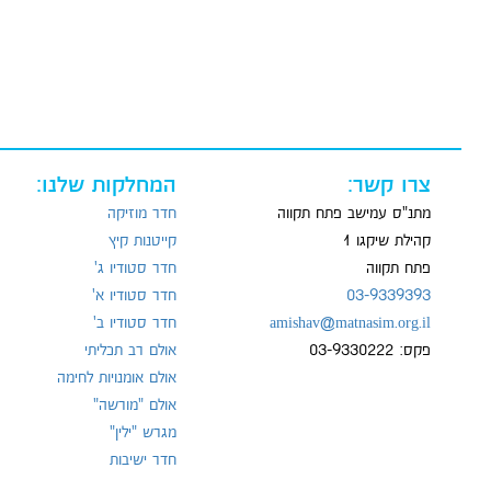
צרו קשר:
המחלקות שלנו:
מתנ"ס עמישב פתח תקווה
חדר מוזיקה
קהילת שיקגו 1
קייטנות קיץ
פתח תקווה
חדר סטודיו ג'
03-9339393
חדר סטודיו א'
amishav@matnasim.org.il
חדר סטודיו ב'
פקס: 03-9330222
אולם רב תכליתי
אולם אומנויות לחימה
אולם "מורשה"
מגרש "ילין"
חדר ישיבות