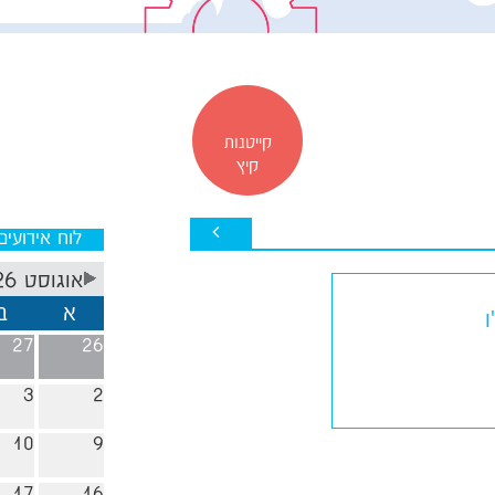
קייטנות
קיץ
לוח אירועים
אוגוסט 2026
א
ב
27
26
3
2
10
9
17
16