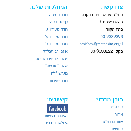
צרו קשר:
המחלקות שלנו:
מתנ"ס עמישב פתח תקווה
חדר מוזיקה
קהילת שיקגו 1
קייטנות קיץ
פתח תקווה
חדר סטודיו ג'
03-9339393
חדר סטודיו א'
amishav@matnasim.org.il
חדר סטודיו ב'
פקס: 03-9330222
אולם רב תכליתי
אולם אומנויות לחימה
אולם "מורשה"
מגרש "ילין"
חדר ישיבות
תוכן מרכזי:
קישורים:
דף הבית
אודות
הצהרת נגישות
צוות המתנ"ס
ניוזלטר החודש
דרושים