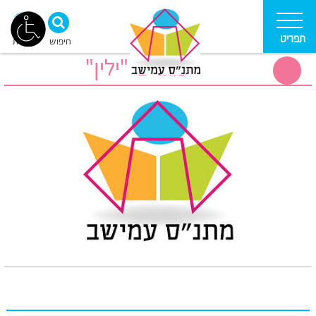
תפריט
חיפוש
נגישות
מגרש "ילין"