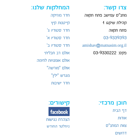
צרו קשר:
המחלקות שלנו:
מתנ"ס עמישב פתח תקווה
חדר מוזיקה
קהילת שיקגו 1
קייטנות קיץ
פתח תקווה
חדר סטודיו ג'
03-9339393
חדר סטודיו א'
amishav@matnasim.org.il
חדר סטודיו ב'
פקס: 03-9330222
אולם רב תכליתי
אולם אומנויות לחימה
אולם "מורשה"
מגרש "ילין"
חדר ישיבות
תוכן מרכזי:
קישורים:
דף הבית
אודות
הצהרת נגישות
צוות המתנ"ס
ניוזלטר החודש
דרושים