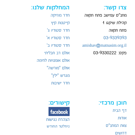
צרו קשר:
המחלקות שלנו:
מתנ"ס עמישב פתח תקווה
חדר מוזיקה
קהילת שיקגו 1
קייטנות קיץ
פתח תקווה
חדר סטודיו ג'
03-9339393
חדר סטודיו א'
amishav@matnasim.org.il
חדר סטודיו ב'
פקס: 03-9330222
אולם רב תכליתי
אולם אומנויות לחימה
אולם "מורשה"
מגרש "ילין"
חדר ישיבות
תוכן מרכזי:
קישורים:
דף הבית
אודות
הצהרת נגישות
צוות המתנ"ס
ניוזלטר החודש
דרושים