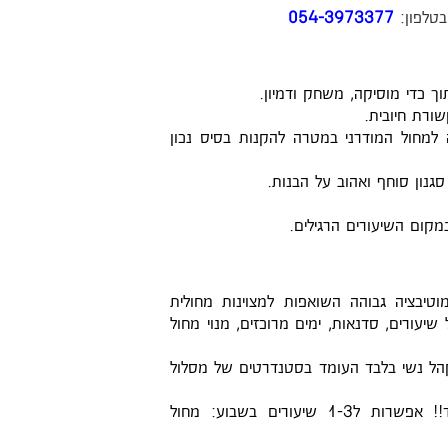
טלפון:
054-3973377
וך כדי מוסיקה, משחק ודמיון.
שורת חיובית.
 למחול המודרני במטרה להקנות בסיס נכון
סגנון סוחף ואהוב על הבנות.
מקום השיעורים הרגילים.
מוטיבציה גבוהה השואפות למצוינות מחולית
יעורים, סדנאות, ימים מרוכזים, מנוי מחול
קהל נשי בלבד העומד בסטנדרטים של מסלול
"התופעה"- להקת נשים- נשים שאוהבות לרקוד!! אפשרות ל1-3 שיעורים בשבוע: מחול