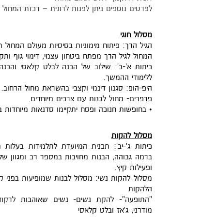
לפרטים נוספים ניתן לפנות לרונית – רכזת המחול ב
מסלול חוגי
הגיל הרך: פיתוח מימוניות בסיסיות מעולם המחול ת
המחול לגיל הרך מפתח ביטחון עצמי, דימוי גוף ותק
כיתות א'-ב': שילוב של הכנה לבלט קלאסי והכנה
ללימודי ההמשך.
היפ-הופ: סגנון דינמי וקצבי בהשראת מחול הרחוב. 
פרפרים- מחול לבנות עם צרכים מיוחדים.
• בחופשות חנוכה ופסח יתקיימו סדנאות מיוחדות ב
מסלול להקות
כיתות ג'-יב': תכנית המיועדת לתלמידות בעלות 
ברמה גבוהה, הבנות מחויבות במספר רב ומגוון של ש
ופעילות קיץ.
מסלול להקות נשי: מסלול לבנות שמופיעות בפני 
הלהקות
מודרני, ג'אז ובלט קלאסי