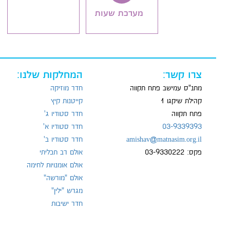
מערכת שעות
צרו קשר:
המחלקות שלנו:
מתנ"ס עמישב פתח תקווה
חדר מוזיקה
קהילת שיקגו 1
קייטנות קיץ
פתח תקווה
חדר סטודיו ג'
03-9339393
חדר סטודיו א'
amishav@matnasim.org.il
חדר סטודיו ב'
פקס: 03-9330222
אולם רב תכליתי
אולם אומנויות לחימה
אולם "מורשה"
מגרש "ילין"
חדר ישיבות