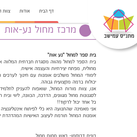
דף הבית
אודות
צוות 
מרכז מחול נע-אות
בית ספר למחול "נע אות"
בית הספר למחול מהווה מסגרת חברתית המלווה את 
מחולית, מפתח יצירתיות והעצמה אישית.
לימודי המחול משלבים אומנות עם חינוך לערכים ומ
יכולות ברמה מקצועית גבוהה.
אנו, צוות מורות המחול, שואפות להעניק לתלמיד
לסגנונות מחול מגוונים, הדרכה, הכוונה, ליווי ובית ח
כל אחד יכול לרקוד!!
אני מאמינה שהתנועה היא כלי לפיתוח אינטליגנציה
אומנות המחול תורמת לעיצוב האישיות המהדהדת לאו
רונית דרוקמן- ראש תחום מחול.