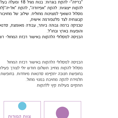
"בריזה"- להקת בוגרות: בנות מגיל 18 ומעלה בעלות רקע מחולי קודם ברמה טובה.
להקות ייצוגיות: להקת "אפיזודה", להקת "אל-יה"(לה
מסלול השואף למצוינות מחולית. שילוב של מחויבות
קבוצתית לצד פלטפורמה אישית,
טכניקה ברמה גבוהה ביותר, עבודה מאומצת, סדנאות
והופעות בארץ ובחו"ל.
הכניסה למסלולי הלהקות באישור רכזת המחול- רו
הכניסה למסלולי הלהקות באישור רכזת המחול
מסלול להקות מחייב תשלום חודש יולי לצורך פעילוי
בחופשת חנוכה יתקיימו סדנאות מיוחדות. בחופשת 
תלמידת להקה מחויבת במנוי מחול.
תתקיים פעילות קיץ ללהקות
צוות המורות