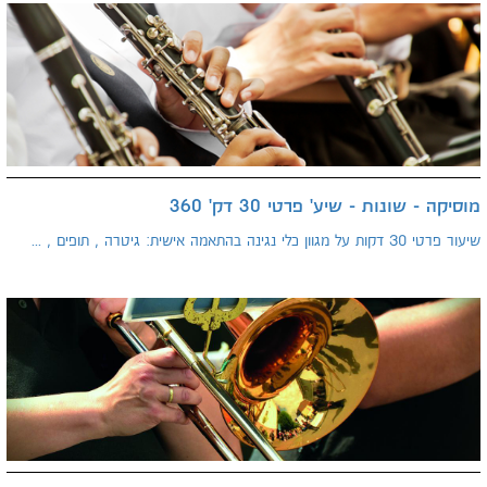
מוסיקה - שונות - שיע' פרטי 30 דק' 360
שיעור פרטי 30 דקות על מגוון כלי נגינה בהתאמה אישית: גיטרה , תופים , ...