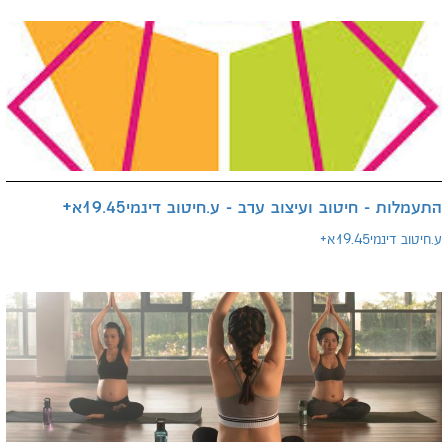
התעמלות - חיטוב ועיצוב ערב - ע.חיטוב דינמי19.45א+
ע.חיטוב דינמי19.45א+