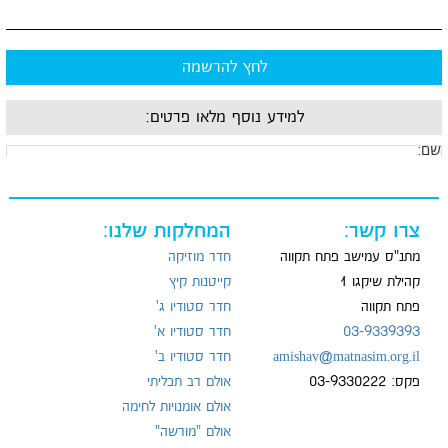
לחץ להרשמה
למידע נוסף מלאו פרטים:
שם:
מייל:
צרו קשר:
המחלקות שלנו:
מתנ"ס עמישב פתח תקווה
חדר מוזיקה
קהילת שיקגו 1
קייטנות קיץ
פתח תקווה
חדר סטודיו ג'
טל:
03-9339393
חדר סטודיו א'
amishav@matnasim.org.il
חדר סטודיו ב'
פקס: 03-9330222
אולם רב תכליתי
אולם אומנויות לחימה
אולם "מורשה"