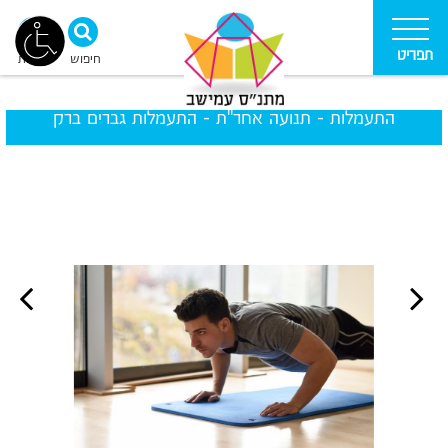
תפריט
חיפוש
נגישות
התעמלות - תנועה אחר"ת - התעמלות גברים ברק