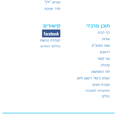
מגרש "ילין"
חדר ישיבות
תוכן מרכזי:
קישורים:
דף הבית
אודות
הצהרת נגישות
צוות המתנ"ס
ניוזלטר החודש
דרושים
צור קשר
מנהלה
לוח החופשות
טופס ביטול רישום לחוג
חוברת חוגים
התחברות למערכת
נהלים